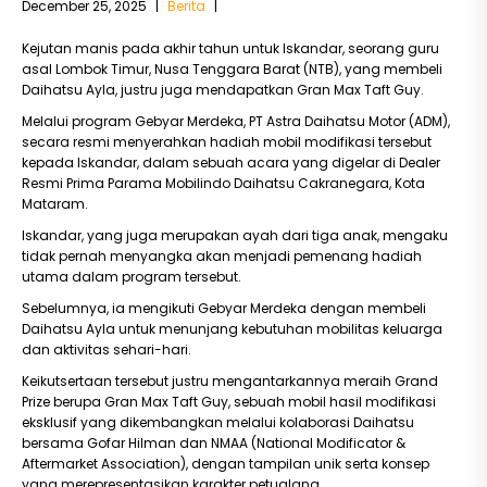
December 25, 2025
|
Berita
|
Kejutan manis pada akhir tahun untuk Iskandar, seorang guru
asal Lombok Timur, Nusa Tenggara Barat (NTB), yang membeli
Daihatsu Ayla, justru juga mendapatkan Gran Max Taft Guy.
Melalui program Gebyar Merdeka, PT Astra Daihatsu Motor (ADM),
secara resmi menyerahkan hadiah mobil modifikasi tersebut
kepada Iskandar, dalam sebuah acara yang digelar di Dealer
Resmi Prima Parama Mobilindo Daihatsu Cakranegara, Kota
Mataram.
Iskandar, yang juga merupakan ayah dari tiga anak, mengaku
tidak pernah menyangka akan menjadi pemenang hadiah
utama dalam program tersebut.
Sebelumnya, ia mengikuti Gebyar Merdeka dengan membeli
Daihatsu Ayla untuk menunjang kebutuhan mobilitas keluarga
dan aktivitas sehari-hari.
Keikutsertaan tersebut justru mengantarkannya meraih Grand
Prize berupa Gran Max Taft Guy, sebuah mobil hasil modifikasi
eksklusif yang dikembangkan melalui kolaborasi Daihatsu
bersama Gofar Hilman dan NMAA (National Modificator &
Aftermarket Association), dengan tampilan unik serta konsep
yang merepresentasikan karakter petualang.