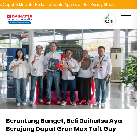
epat & Mudah | Berkas dibantu Approve | Unit Ready Stock
You are here :
Beranda
/
Berita
/
Beruntung Banget, Beli Daihatsu Aya
Berujung Dapat Gran Max Taft Guy
Beruntung Banget, Beli Daihatsu Aya
Berujung Dapat Gran Max Taft Guy