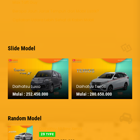
Max Taft Guy
Berapa Jauh Jarak Tempuh dari Mobil Listrik?
Ciptakan Udara Lebih Sehat di Kabin Mobil
Slide Model
Daihatsu Luxio
Daihatsu Terios
Mulai :
252.450.000
Mulai :
280.650.000
Random Model
Daihatsu All New Xenia
29 TYPE