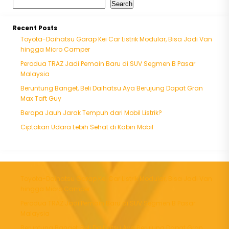
Search
Recent Posts
Toyota-Daihatsu Garap Kei Car Listrik Modular, Bisa Jadi Van
hingga Micro Camper
Perodua TRAZ Jadi Pemain Baru di SUV Segmen B Pasar
Malaysia
Beruntung Banget, Beli Daihatsu Aya Berujung Dapat Gran
Max Taft Guy
Berapa Jauh Jarak Tempuh dari Mobil Listrik?
Ciptakan Udara Lebih Sehat di Kabin Mobil
Toyota-Daihatsu Garap Kei Car Listrik Modular, Bisa Jadi Van
hingga Micro Camper
Perodua TRAZ Jadi Pemain Baru di SUV Segmen B Pasar
Malaysia
Beruntung Banget, Beli Daihatsu Aya Berujung Dapat Gran