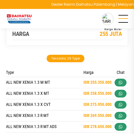
Dealer Resmi Daihatsu Palembang | Melayani Cas
You are here :
Beranda
/
Model
/
Daihatsu All New Xenia
HARGA
255 JUTA
Tersedia 29 Type
Type
Harga
Chat
ALL NEW XENIA 1.3 M MT
IDR 255.350.000
ALL NEW XENIA 1.3 X MT
IDR 258.550.000
ALL NEW XENIA 1.3 X CVT
IDR 275.950.000
ALL NEW XENIA 1.3 R MT
IDR 269.550.000
ALL NEW XENIA 1.3 R MT ADS
IDR 278.650.000