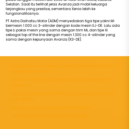
Selatan. Saat itu terlihat jelas Avanza jadi mobil keluarga
terjangkau yang prestise, sementara Xenia lebih ke
fungsionalitasnya.
PT Astra Daihatsu Motor (ADM) menyediakan tiga tipe yakni Mi
bermesin 1.000 cc 3-silinder dengan kode mesin EJ-DE. Lalu ada
tipe Li pakai mesin yang sama dengan trim Mi, dan tipe Xi
sebagai top of the line dengan mesin 1.300 cc 4-silinder yang
sama dengan kepunyaan Avanza (K3-DE).
Toyota-Daihatsu Garap Kei Car Listrik Modular, Bisa Jadi Van
hingga Micro Camper
Perodua TRAZ Jadi Pemain Baru di SUV Segmen B Pasar
Malaysia
Beruntung Banget, Beli Daihatsu Aya Berujung Dapat Gran
Max Taft Guy
Berapa Jauh Jarak Tempuh dari Mobil Listrik?
Ciptakan Udara Lebih Sehat di Kabin Mobil