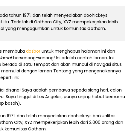
pada tahun 1971, dan telah menyediakan doohickeys
t itu. Terletak di Gotham City, XYZ mempekerjakan lebih
a hal yang mengagumkan untuk komunitas Gotham.
rus membuka
dasbor
untuk menghapus halaman ini dan
lamat
bersenang-senang! Ini adalah contoh laman. Ini
 berada di satu tempat dan akan muncul di navigasi situs
ng memulai dengan laman Tentang yang mengenalkannya
perti ini:
Hai disana! Saya adalah pembawa sepeda siang hari, calon
aya. Saya tinggal di Los Angeles, punya anjing hebat bernama
ap basah).
n 1971, dan telah menyediakan doohickeys berkualitas
Gotham City, XYZ mempekerjakan lebih dari 2.000 orang dan
uk komunitas Gotham.