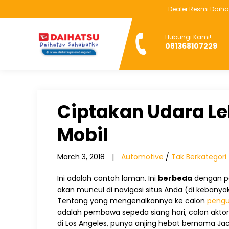
Dealer Resmi Daihatsu Pa
Y
Hubungi Kami!
081368107229
Ciptakan Udara Le
Mobil
March 3, 2018
|
Automotive
/
Tak Berkategori
Ini adalah contoh laman. Ini
berbeda
dengan po
akan muncul di navigasi situs Anda (di kebany
Tentang yang mengenalkannya ke calon
pengu
adalah pembawa sepeda siang hari, calon aktor d
di Los Angeles, punya anjing hebat bernama Jac