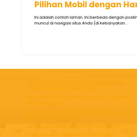
Pilihan Mobil dengan Ha
Ini adalah contoh laman. Ini berbeda dengan posti
muncul di navigasi situs Anda (di kebanyakan...
Toyota-Daihatsu Garap Kei Car Listrik Modular,
Bisa Jadi Van hingga Micro Camper
Perodua TRAZ Jadi Pemain Baru di SUV Segmen B
Pasar Malaysia
Beruntung Banget, Beli Daihatsu Aya Berujung
Dapat Gran Max Taft Guy
Berapa Jauh Jarak Tempuh dari Mobil Listrik?
Ciptakan Udara Lebih Sehat di Kabin Mobil