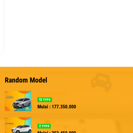
Random Model
Daihatsu Sigra
12 TYPE
Mulai : 177.350.000
Daihatsu Sirion
2 TYPE