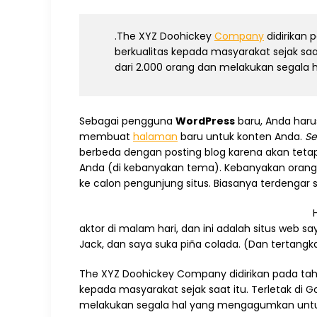
.The XYZ Doohickey
Company
didirikan 
berkualitas kepada masyarakat sejak saa
dari 2.000 orang dan melakukan segal
Sebagai pengguna
WordPress
baru, Anda ha
membuat
halaman
baru untuk konten Anda.
Se
berbeda dengan posting blog karena akan tetap
Anda (di kebanyakan tema). Kebanyakan ora
ke calon pengunjung situs. Biasanya terdengar se
aktor di malam hari, dan ini adalah situs web s
Jack, dan saya suka piña colada. (Dan tertangk
The XYZ Doohickey Company didirikan pada tahu
kepada masyarakat sejak saat itu. Terletak di 
melakukan segala hal yang mengagumkan unt