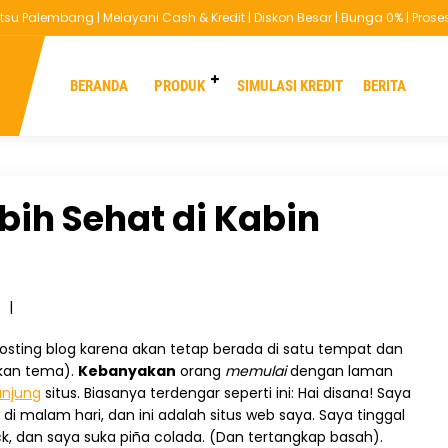
lembang | Melayani Cash & Kredit | Diskon Besar | Bunga 0% | Proses Cep
ou are here :
Beranda
/
Automotive
/
Ciptakan Udara Lebih Sehat di Kabin Mob
BERANDA
PRODUK
SIMULASI KREDIT
BERITA
bih Sehat di Kabin
|
sting blog karena akan tetap berada di satu tempat dan
akan tema).
Kebanyakan
orang
memulai
dengan laman
njung
situs. Biasanya terdengar seperti ini: Hai disana! Saya
i malam hari, dan ini adalah situs web saya. Saya tinggal
k, dan saya suka piña colada. (Dan tertangkap basah).