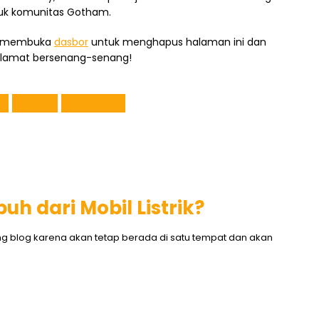
uk komunitas Gotham.
us membuka
dasbor
untuk menghapus halaman ini dan
elamat bersenang-senang!
i
motor
spesifikasi
h dari Mobil Listrik?
ng blog karena akan tetap berada di satu tempat dan akan