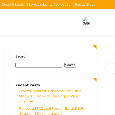
at & Mudah | Berkas dibantu Approve | Unit Ready Stock
il
Search
Search
Recent Posts
Toyota-Daihatsu Garap Kei Car Listrik
Modular, Bisa Jadi Van hingga Micro
Camper
Perodua TRAZ Jadi Pemain Baru di SUV
Segmen B Pasar Malaysia