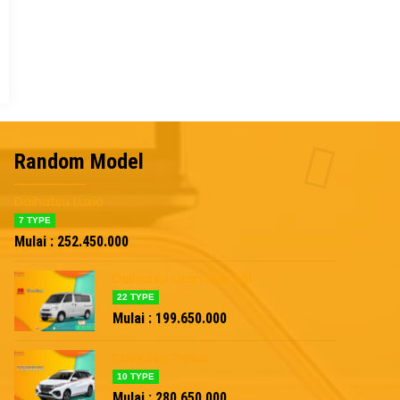
tsu Sigra
Random Model
 :
177.350.000
Daihatsu Luxio
7 TYPE
Mulai : 252.450.000
Daihatsu Gran Max MB
22 TYPE
Mulai : 199.650.000
Daihatsu Terios
Daihatsu Ayla
10 TYPE
Mulai :
172.600.0
Mulai : 280.650.000