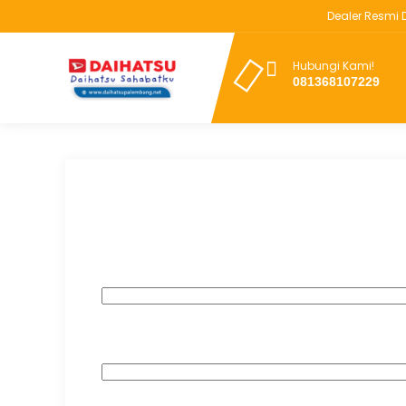
Dealer Resmi Dai
Hubungi Kami!
081368107229
Simulasi Kredit
Simulasi Kredit
Nama
Telpon/Whatsapp