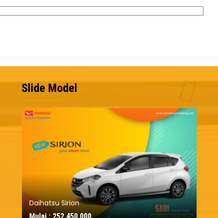
Slide Model
Daiha
Mulai
Daihatsu Sirion
Mulai :
252.450.000