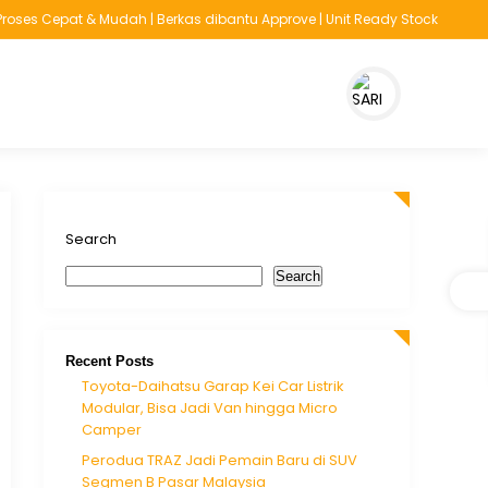
oses Cepat & Mudah | Berkas dibantu Approve | Unit Ready Stock
Search
Search
Recent Posts
Toyota-Daihatsu Garap Kei Car Listrik
Modular, Bisa Jadi Van hingga Micro
Camper
Perodua TRAZ Jadi Pemain Baru di SUV
Segmen B Pasar Malaysia