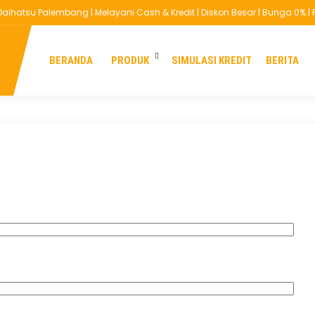
hatsu Palembang | Melayani Cash & Kredit | Diskon Besar | Bunga 0% | Pr
You are here :
Beranda
/
Simulasi Kredit
BERANDA
PRODUK
SIMULASI KREDIT
BERITA