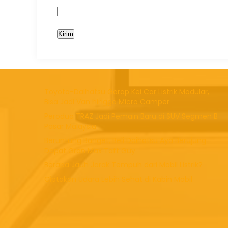
Budget
Daihatsu Ayla
Toyota-Daihatsu Garap Kei Car Listrik Modular,
Bisa Jadi Van hingga Micro Camper
Mulai :
172.600.000
Perodua TRAZ Jadi Pemain Baru di SUV Segmen B
Pasar Malaysia
Beruntung Banget, Beli Daihatsu Aya Berujung
Dapat Gran Max Taft Guy
Berapa Jauh Jarak Tempuh dari Mobil Listrik?
Ciptakan Udara Lebih Sehat di Kabin Mobil