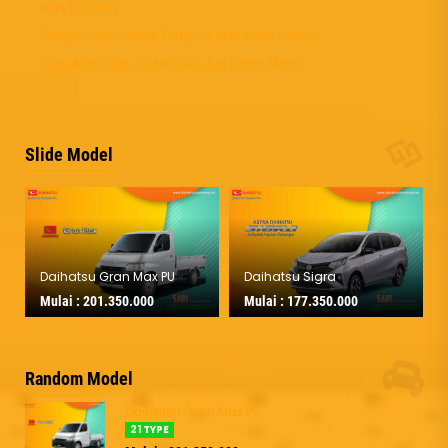
Max Taft Guy
Berapa Jauh Jarak Tempuh dari Mobil Listrik?
Ciptakan Udara Lebih Sehat di Kabin Mobil
Slide Model
Daihatsu Sigra
Daihatsu Luxio
Mulai :
177.350.000
Mulai :
252.450.000
Random Model
Daihatsu Gran Max PU
21 TYPE