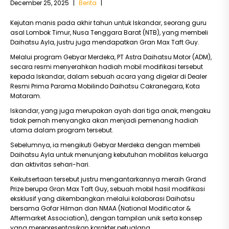
December 25, 2025
|
Berita
|
Kejutan manis pada akhir tahun untuk Iskandar, seorang guru
asal Lombok Timur, Nusa Tenggara Barat (NTB), yang membeli
Daihatsu Ayla, justru juga mendapatkan Gran Max Taft Guy.
Melalui program Gebyar Merdeka, PT Astra Daihatsu Motor (ADM),
secara resmi menyerahkan hadiah mobil modifikasi tersebut
kepada Iskandar, dalam sebuah acara yang digelar di Dealer
Resmi Prima Parama Mobilindo Daihatsu Cakranegara, Kota
Mataram.
Iskandar, yang juga merupakan ayah dari tiga anak, mengaku
tidak pernah menyangka akan menjadi pemenang hadiah
utama dalam program tersebut.
Sebelumnya, ia mengikuti Gebyar Merdeka dengan membeli
Daihatsu Ayla untuk menunjang kebutuhan mobilitas keluarga
dan aktivitas sehari-hari.
Keikutsertaan tersebut justru mengantarkannya meraih Grand
Prize berupa Gran Max Taft Guy, sebuah mobil hasil modifikasi
eksklusif yang dikembangkan melalui kolaborasi Daihatsu
bersama Gofar Hilman dan NMAA (National Modificator &
Aftermarket Association), dengan tampilan unik serta konsep
yang merepresentasikan karakter petualang.