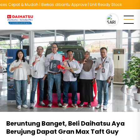
s Cepat & Mudah | Berkas dibantu Approve | Unit Ready Stock
You are here :
Beranda
/
Berita
/
Beruntung Banget, Beli Daihatsu Aya
Berujung Dapat Gran Max Taft Guy
Beruntung Banget, Beli Daihatsu Aya
Berujung Dapat Gran Max Taft Guy