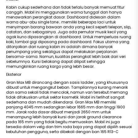
Kabin cukup sederhana dan tidak terlalu banyak memuat fitur
canggih. Mobil ini menggunakan warna tunggal dan hanya
menawarkan perangkat dasar. Dashboard didesain dalam
warna abu-abu single tone ; memiliki beberapa laci untuk
menyimpan barang bawaan anda yang kecil seperti telepon, slip,
catatan, dan sebagainya. Juga ada pemutar musik kecil yang
agak kuno dipasangkan di dashboard. Untuk memperluas ruang
kaki, tombol gigi dipasang pada dashboard. Fokus utama yang
ditonjolkan dari ruang kabin ini adalah dimana banyak
penumpang yang sekaligus dapat melakukan perjalanan
bersama-sama. Namun, kualitas perangkat lebih baik dari veri
sebelumnya. Kursi belakang dapat dilipat sehingga
memungkinkan ruang kargo yang lebih besar.
Eksterior
Gran Max MB dirancang dengan sasis ladder , yang khususnya
dibuat untuk mengangkut beban. Tampilannya kurang menarik
dan sama sekali tidak mencolok, namun van tersebut memang
tidak difokuskan untuk sektor kosmetik. Mobil ini terlihat sangat
sederhana dan mudah dikendarai. Gran Max MB memiliki
panjang 4045 mm sedangkan lebar 1665 mm dan tinggi 1900
mm. Jarak roda dasar dibuat menjadi 2650 mm untuk
menampung lebih banyak kursi dan jarak ground clearance
pada 165 mm yang tidak begitu memuaskan. Mobil ini juga
tersedia dalam velg dan trim roda baja yang dapat dipilih sesuai
kebutuhan pengguna, serta dibekali dengan ban 165 R13-C