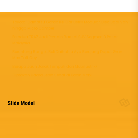
Toyota-Daihatsu Garap Kei Car Listrik Modular, Bisa Jadi Van
hingga Micro Camper
Perodua TRAZ Jadi Pemain Baru di SUV Segmen B Pasar
Malaysia
Beruntung Banget, Beli Daihatsu Aya Berujung Dapat Gran
Max Taft Guy
Berapa Jauh Jarak Tempuh dari Mobil Listrik?
Ciptakan Udara Lebih Sehat di Kabin Mobil
Daihatsu Gran Max PU
Daihatsu Ayla
Slide Model
Mulai :
201.350.000
Mulai :
172.600.000