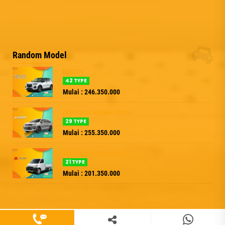
Random Model
ROCKY
42 TYPE
Mulai : 246.350.000
Daihatsu All New Xenia
29 TYPE
Mulai : 255.350.000
Daihatsu Gran Max PU
21 TYPE
Mulai : 201.350.000
081368107229
+6281368107229
Copyright © 2025 www.daihatsupalembang.net | Support by