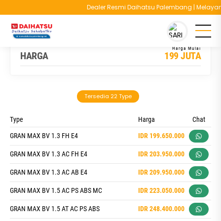
Dealer Resmi Daihatsu Palembang | Melayani Ca
You are here :
Beranda
/
Model
/
Daihatsu Gran Max MB
HARGA
199 JUTA
Tersedia 22 Type
Type
Harga
Chat
GRAN MAX BV 1.3 FH E4
IDR 199.650.000
GRAN MAX BV 1.3 AC FH E4
IDR 203.950.000
GRAN MAX BV 1.3 AC AB E4
IDR 209.950.000
GRAN MAX BV 1.5 AC PS ABS MC
IDR 223.050.000
GRAN MAX BV 1.5 AT AC PS ABS
IDR 248.400.000