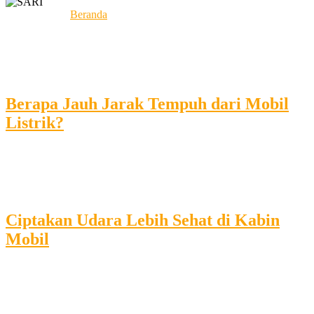
You are here :
Beranda
/
Tag "spesifikasi"
Tag:
spesifikasi
Terbit
: 3 March 2018
Berapa Jauh Jarak Tempuh dari Mobil
Listrik?
Ini adalah contoh laman. Ini berbeda dengan posting blog karena
akan tetap berada di satu tempat dan akan muncul di navigasi situs
Anda (di kebanyakan tema). Kebanyakan orang memulai dengan...
Terbit
: 3 March 2018
Ciptakan Udara Lebih Sehat di Kabin
Mobil
Ini adalah contoh laman. Ini berbeda dengan posting blog karena
akan tetap berada di satu tempat dan akan muncul di navigasi situs
Anda (di kebanyakan tema). Kebanyakan orang memulai dengan...
Terbit
: 14 February 2018