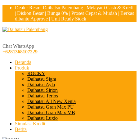
Dealer Resmi Daihatsu Palembang | Melayani Cash & Kredit
| Diskon Besar | Bunga 0% | Proses Cepat & Mudah | Berkas
dibantu Approve | Unit Ready Stock
Hubungi Kami!
081368107229
Chat WhatsApp
+6281368107229
Beranda
Produk
ROCKY
Daihatsu Sigra
Daihatsu Ayla
Daihatsu Sirion
Daihatsu Terios
Daihatsu All New Xenia
Daihatsu Gran Max PU
Daihatsu Gran Max MB
Daihatsu Luxio
Simulasi Kredit
Berita