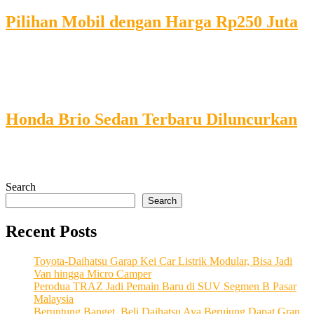
Pilihan Mobil dengan Harga Rp250 Juta
Ini adalah contoh laman. Ini berbeda dengan posting blog karena
akan tetap berada di satu tempat dan akan muncul di navigasi situs
Anda (di kebanyakan tema). Kebanyakan orang memulai dengan...
Terbit
: 29 January 2018
Honda Brio Sedan Terbaru Diluncurkan
Ini adalah contoh laman. Ini berbeda dengan posting blog karena
akan tetap berada di satu tempat dan akan muncul di navigasi situs
Anda (di kebanyakan tema). Kebanyakan orang memulai dengan...
Search
Search
Recent Posts
Toyota-Daihatsu Garap Kei Car Listrik Modular, Bisa Jadi
Van hingga Micro Camper
Perodua TRAZ Jadi Pemain Baru di SUV Segmen B Pasar
Malaysia
Beruntung Banget, Beli Daihatsu Aya Berujung Dapat Gran