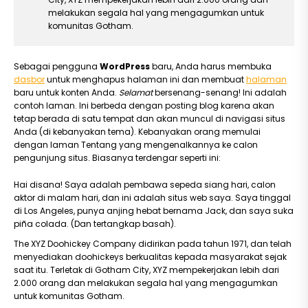
melakukan segala hal yang mengagumkan untuk
komunitas Gotham.
Sebagai pengguna
WordPress
baru, Anda harus membuka
dasbor
untuk menghapus halaman ini dan membuat
halaman
baru untuk konten Anda.
Selamat
bersenang-senang! Ini adalah
contoh laman. Ini berbeda dengan posting blog karena akan
tetap berada di satu tempat dan akan muncul di navigasi situs
Anda (di kebanyakan tema). Kebanyakan orang memulai
dengan laman Tentang yang mengenalkannya ke calon
pengunjung situs. Biasanya terdengar seperti ini:
Hai disana! Saya adalah pembawa sepeda siang hari, calon
aktor di malam hari, dan ini adalah situs web saya. Saya tinggal
di Los Angeles, punya anjing hebat bernama Jack, dan saya suka
piña colada. (Dan tertangkap basah).
The XYZ Doohickey Company didirikan pada tahun 1971, dan telah
menyediakan doohickeys berkualitas kepada masyarakat sejak
saat itu. Terletak di Gotham City, XYZ mempekerjakan lebih dari
2.000 orang dan melakukan segala hal yang mengagumkan
untuk komunitas Gotham.