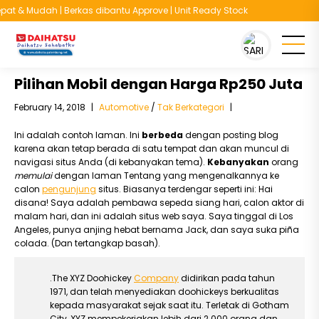
t & Mudah | Berkas dibantu Approve | Unit Ready Stock
You are here :
Beranda
/
Automotive
/
Pilihan Mobil dengan Harga Rp250 Juta
Pilihan Mobil dengan Harga Rp250 Juta
February 14, 2018
|
Automotive
/
Tak Berkategori
|
Ini adalah contoh laman. Ini
berbeda
dengan posting blog
karena akan tetap berada di satu tempat dan akan muncul di
navigasi situs Anda (di kebanyakan tema).
Kebanyakan
orang
memulai
dengan laman Tentang yang mengenalkannya ke
calon
pengunjung
situs. Biasanya terdengar seperti ini: Hai
disana! Saya adalah pembawa sepeda siang hari, calon aktor di
malam hari, dan ini adalah situs web saya. Saya tinggal di Los
Angeles, punya anjing hebat bernama Jack, dan saya suka piña
colada. (Dan tertangkap basah).
.The XYZ Doohickey
Company
didirikan pada tahun
1971, dan telah menyediakan doohickeys berkualitas
kepada masyarakat sejak saat itu. Terletak di Gotham
City, XYZ mempekerjakan lebih dari 2.000 orang dan