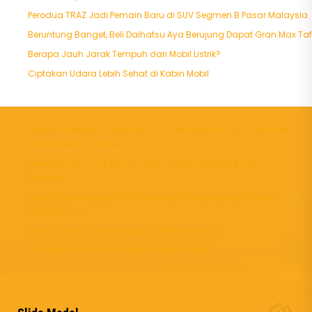
Perodua TRAZ Jadi Pemain Baru di SUV Segmen B Pasar Malaysia
Beruntung Banget, Beli Daihatsu Aya Berujung Dapat Gran Max Taf
Berapa Jauh Jarak Tempuh dari Mobil Listrik?
Ciptakan Udara Lebih Sehat di Kabin Mobil
Toyota-Daihatsu Garap Kei Car Listrik Modular, Bisa Jadi Van
hingga Micro Camper
Perodua TRAZ Jadi Pemain Baru di SUV Segmen B Pasar
Malaysia
Beruntung Banget, Beli Daihatsu Aya Berujung Dapat Gran
Max Taft Guy
Berapa Jauh Jarak Tempuh dari Mobil Listrik?
Ciptakan Udara Lebih Sehat di Kabin Mobil