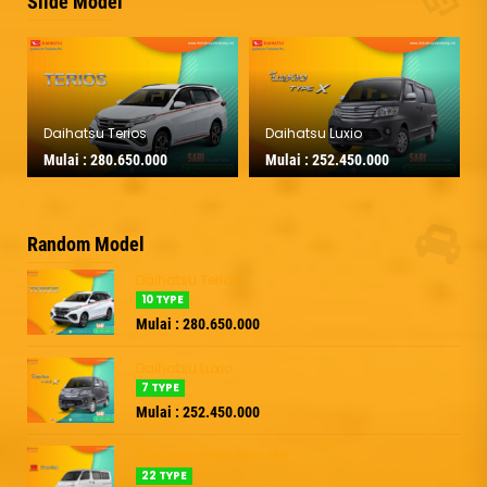
Slide Model
Daihatsu Terios
Daihatsu Luxio
Mulai :
280.650.000
Mulai :
252.450.000
Random Model
Daihatsu Terios
10 TYPE
Mulai : 280.650.000
Daihatsu Luxio
7 TYPE
Mulai : 252.450.000
Daihatsu Gran Max MB
22 TYPE