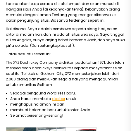
karena akan tetap berada di satu tempat dan akan muncul di
navigasi situs Anda (di kebanyakan tema). Kebanyakan orang
memulai dengan laman Tentang yang mengenalkannya ke
calon pengunjung situs. Biasanya terdengar seperti ini:
Hai disana! Saya adalah pembawa sepeda siang hari, calon
aktor di malam hari, dan ini adalah situs web saya. Saya tinggal
di Los Angeles, punya anjing hebat bernama Jack, dan saya suka
piña colada. (Dan tertangkap basah).
… atau sesuatu seperti ini:
The XYZ Doohickey Company didirikan pada tahun 1971, dan telah
menyediakan doohickeys berkualitas kepada masyarakat sejak
saat itu. Terletak di Gotham City, XYZ mempekerjakan lebih dari
2.000 orang dan melakukan segala hal yang mengagumkan
untuk komunitas Gotham.
Sebagai pengguna WordPress baru,
Anda harus membuka
dasbor
untuk
menghapus halaman ini dan
membuat halaman baru untuk konten Anda.
Selamat bersenang-senang!