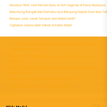
Perodua TRAZ Jadi Pemain Baru di SUV Segmen B Pasar Malaysia
Beruntung Banget, Beli Daihatsu Aya Berujung Dapat Gran Max Taf
Berapa Jauh Jarak Tempuh dari Mobil Listrik?
Ciptakan Udara Lebih Sehat di Kabin Mobil
Toyota-Daihatsu Garap Kei Car Listrik Modular, Bisa Jadi Van
hingga Micro Camper
Perodua TRAZ Jadi Pemain Baru di SUV Segmen B Pasar
Malaysia
Beruntung Banget, Beli Daihatsu Aya Berujung Dapat Gran
Max Taft Guy
Berapa Jauh Jarak Tempuh dari Mobil Listrik?
Ciptakan Udara Lebih Sehat di Kabin Mobil