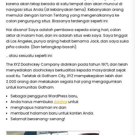
karena akan tetap berada di satu tempat dan akan muncul di
navigasi situs Anda (di kebanyakan tema). Kebanyakan orang
memulai dengan laman Tentang yang mengenalkannya ke
calon pengunjung situs. Biasanya terdengar seperti ini:
Hai disana! Saya adalah pembawa sepeda siang hari, calon
aktor di malam hari, dan ini adalah situs web saya. Saya tinggal
di Los Angeles, punya anjing hebat bernama Jack, dan saya suka
piña colada. (Dan tertangkap basah).
… atau sesuatu seperti ini:
The XYZ Doohickey Company didirikan pada tahun 1971, dan telah
menyediakan doohickeys berkualitas kepada masyarakat sejak
saat itu. Terletak di Gotham City, XYZ mempekerjakan lebih dari
2.000 orang dan melakukan segala hal yang mengagumkan
untuk komunitas Gotham.
Sebagai pengguna WordPress baru,
Anda harus membuka
dasbor
untuk
menghapus halaman ini dan
membuat halaman baru untuk konten Anda.
Selamat bersenang-senang!