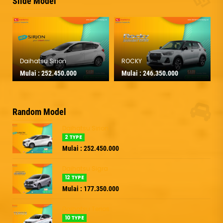
Slide Model
Daihatsu Sirion
ROCKY
Mulai :
252.450.000
Mulai :
246.350.000
Random Model
Daihatsu Sirion
2 TYPE
Mulai : 252.450.000
Daihatsu Sigra
12 TYPE
Mulai : 177.350.000
Daihatsu Terios
10 TYPE