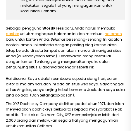
melakukan segala hal yang mengagumkan untuk
komunitas Gotham.
Sebagai pengguna
WordPress
baru, Anda harus membuka
dasbor
untuk menghapus halaman ini dan membuat
halaman
baru untuk konten Anda.
Selamat
bersenang-senang! Ini adalah
contoh laman. Ini berbeda dengan posting blog karena akan
tetap berada di satu tempat dan akan muncul di navigasi situs
Anda (di kebanyakan tema). Kebanyakan orang memulai
dengan laman Tentang yang mengenalkannya ke calon
pengunjung situs. Biasanya terdengar seperti ini:
Hai disana! Saya adalah pembawa sepeda siang hari, calon
aktor di malam hari, dan ini adalah situs web saya. Saya tinggal
di Los Angeles, punya anjing hebat bernama Jack, dan saya suka
piña colada. (Dan tertangkap basah).
The XYZ Doohickey Company didirikan pada tahun 1971, dan telah
menyediakan doohickeys berkualitas kepada masyarakat sejak
saat itu. Terletak di Gotham City, XYZ mempekerjakan lebih dari
2.000 orang dan melakukan segala hal yang mengagumkan
untuk komunitas Gotham.