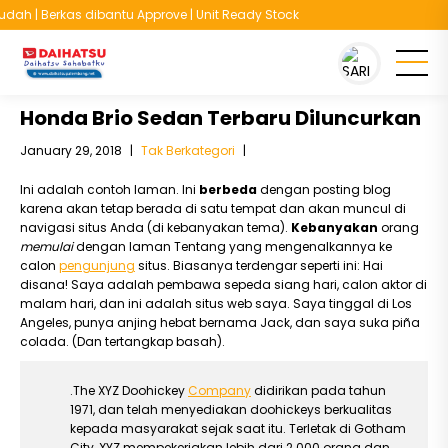
h | Berkas dibantu Approve | Unit Ready Stock
You are here :
Beranda
/
Tak Berkategori
/
Honda Brio Sedan Terbaru
Diluncurkan
Honda Brio Sedan Terbaru Diluncurkan
January 29, 2018
|
Tak Berkategori
|
Ini adalah contoh laman. Ini
berbeda
dengan posting blog
karena akan tetap berada di satu tempat dan akan muncul di
navigasi situs Anda (di kebanyakan tema).
Kebanyakan
orang
memulai
dengan laman Tentang yang mengenalkannya ke
calon
pengunjung
situs. Biasanya terdengar seperti ini: Hai
disana! Saya adalah pembawa sepeda siang hari, calon aktor di
malam hari, dan ini adalah situs web saya. Saya tinggal di Los
Angeles, punya anjing hebat bernama Jack, dan saya suka piña
colada. (Dan tertangkap basah).
.The XYZ Doohickey
Company
didirikan pada tahun
1971, dan telah menyediakan doohickeys berkualitas
kepada masyarakat sejak saat itu. Terletak di Gotham
City, XYZ mempekerjakan lebih dari 2.000 orang dan