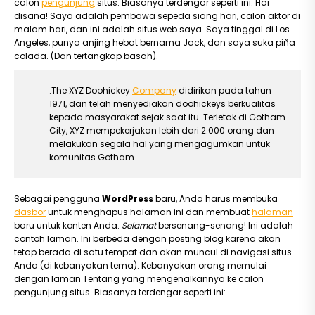
calon
pengunjung
situs. Biasanya terdengar seperti ini: Hai
disana! Saya adalah pembawa sepeda siang hari, calon aktor di
malam hari, dan ini adalah situs web saya. Saya tinggal di Los
Angeles, punya anjing hebat bernama Jack, dan saya suka piña
colada. (Dan tertangkap basah).
.The XYZ Doohickey
Company
didirikan pada tahun
1971, dan telah menyediakan doohickeys berkualitas
kepada masyarakat sejak saat itu. Terletak di Gotham
City, XYZ mempekerjakan lebih dari 2.000 orang dan
melakukan segala hal yang mengagumkan untuk
komunitas Gotham.
Sebagai pengguna
WordPress
baru, Anda harus membuka
dasbor
untuk menghapus halaman ini dan membuat
halaman
baru untuk konten Anda.
Selamat
bersenang-senang! Ini adalah
contoh laman. Ini berbeda dengan posting blog karena akan
tetap berada di satu tempat dan akan muncul di navigasi situs
Anda (di kebanyakan tema). Kebanyakan orang memulai
dengan laman Tentang yang mengenalkannya ke calon
pengunjung situs. Biasanya terdengar seperti ini: