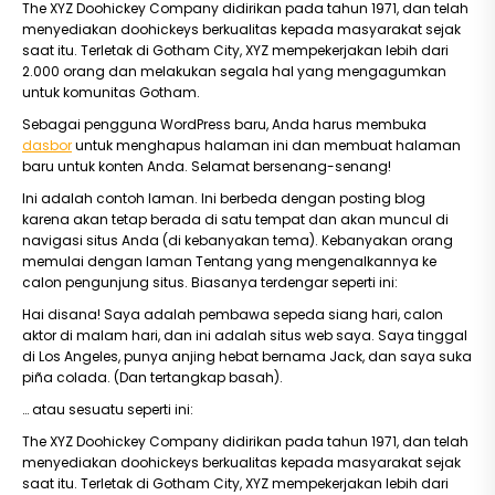
The XYZ Doohickey Company didirikan pada tahun 1971, dan telah
menyediakan doohickeys berkualitas kepada masyarakat sejak
saat itu. Terletak di Gotham City, XYZ mempekerjakan lebih dari
2.000 orang dan melakukan segala hal yang mengagumkan
untuk komunitas Gotham.
Sebagai pengguna WordPress baru, Anda harus membuka
dasbor
untuk menghapus halaman ini dan membuat halaman
baru untuk konten Anda. Selamat bersenang-senang!
Ini adalah contoh laman. Ini berbeda dengan posting blog
karena akan tetap berada di satu tempat dan akan muncul di
navigasi situs Anda (di kebanyakan tema). Kebanyakan orang
memulai dengan laman Tentang yang mengenalkannya ke
calon pengunjung situs. Biasanya terdengar seperti ini:
Hai disana! Saya adalah pembawa sepeda siang hari, calon
aktor di malam hari, dan ini adalah situs web saya. Saya tinggal
di Los Angeles, punya anjing hebat bernama Jack, dan saya suka
piña colada. (Dan tertangkap basah).
… atau sesuatu seperti ini:
The XYZ Doohickey Company didirikan pada tahun 1971, dan telah
menyediakan doohickeys berkualitas kepada masyarakat sejak
saat itu. Terletak di Gotham City, XYZ mempekerjakan lebih dari