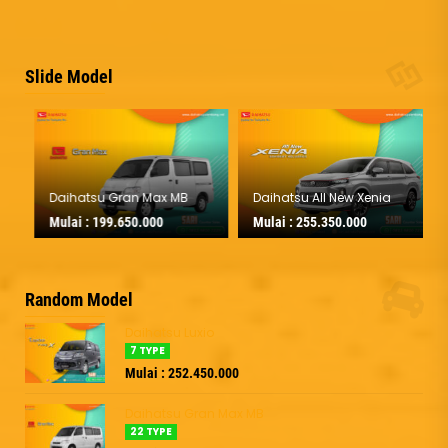
Slide Model
Daihatsu Gran Max MB
Daihatsu All New Xenia
Mulai :
199.650.000
Mulai :
255.350.000
Random Model
Daihatsu Luxio
7 TYPE
Mulai : 252.450.000
Daihatsu Gran Max MB
22 TYPE