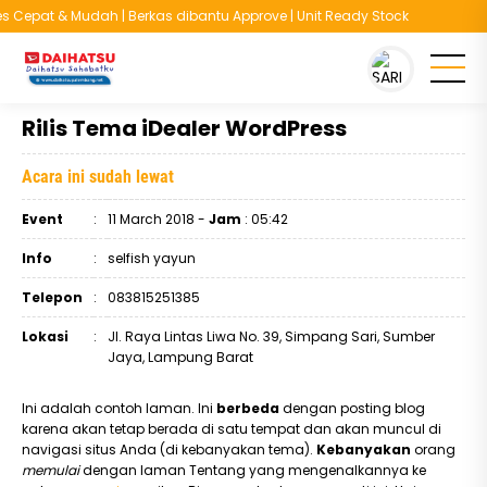
 Cepat & Mudah | Berkas dibantu Approve | Unit Ready Stock
You are here :
Beranda
/
Agenda
/
Rilis Tema iDealer WordPress
Rilis Tema iDealer WordPress
Acara ini sudah lewat
Event
:
11 March 2018 -
Jam
: 05:42
Info
:
selfish yayun
Telepon
:
083815251385
Lokasi
:
Jl. Raya Lintas Liwa No. 39, Simpang Sari, Sumber
Jaya, Lampung Barat
Ini adalah contoh laman. Ini
berbeda
dengan posting blog
karena akan tetap berada di satu tempat dan akan muncul di
navigasi situs Anda (di kebanyakan tema).
Kebanyakan
orang
memulai
dengan laman Tentang yang mengenalkannya ke