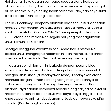
Hai disana! Saya adalah pembawa sepeda siang hari, calon
aktor di malam hari, dan ini adalah situs web saya. Saya tinggal
di Los Angeles, punya anjing hebat bernama Jack, dan saya suka
piña colada. (Dan tertangkap basah).
The XYZ Doohickey Company didirikan pada tahun 1971, dan telah
menyediakan doohickeys berkualitas kepada masyarakat sejak
saat itu. Terletak di Gotham City, XYZ mempekerjakan lebih dari
2.000 orang dan melakukan segala hal yang mengagumkan
untuk komunitas Gotham.
Sebagai pengguna WordPress baru, Anda harus membuka
dasbor untuk menghapus halaman ini dan membuat halaman
baru untuk konten Anda. Selamat bersenang-senang!
Ini adalah contoh laman. Ini berbeda dengan posting blog
karena akan tetap berada di satu tempat dan akan muncul di
navigasi situs Anda (di kebanyakan tema). Kebanyakan orang
memulai dengan laman Tentang yang mengenalkannya ke
calon pengunjung situs. Biasanya terdengar seperti ini:Hai
disana! Saya adalah pembawa sepeda siang hari, calon aktor di
malam hari, dan ini adalah situs web saya. Saya tinggal di Los
Angeles, punya anjing hebat bernama Jack, dan saya suka piña
colada. (Dan tertangkap basah).