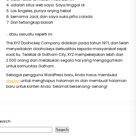
adalah situs web saya. Saya tinggal di
Los Angeles, punya anjing hebat
bernama Jack, dan saya suka piña colada.
Dan tertangkap basah
… atau sesuatu seperti ini:
The XYZ Doohickey Company didirikan pada tahun 1971, dan telah
menyediakan doohickeys berkualitas kepada masyarakat sejak
saat itu. Terletak di Gotham City, XYZ mempekerjakan lebih dari
2.000 orang dan melakukan segala hal yang mengagumkan
untuk komunitas Gotham.
Sebagai pengguna WordPress baru, Anda harus membuka
dasbor
untuk menghapus halaman ini dan membuat halaman
baru untuk konten Anda. Selamat bersenang-senang!
earch
Search