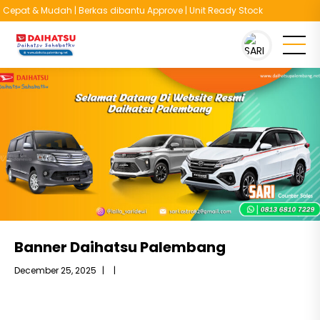
epat & Mudah | Berkas dibantu Approve | Unit Ready Stock
You are here :
Beranda
/
Slide Gambar
/
Banner Daihatsu Palembang
Banner Daihatsu Palembang
December 25, 2025
|
|