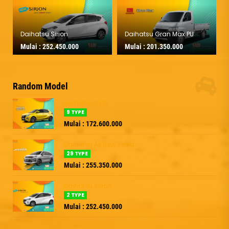
Daihatsu Sirion
Daihatsu Gran Max PU
Mulai :
252.450.000
Mulai :
201.350.000
Random Model
Daihatsu Ayla
9 TYPE
Mulai : 172.600.000
Daihatsu All New Xenia
29 TYPE
Mulai : 255.350.000
Daihatsu Sirion
2 TYPE
Mulai : 252.450.000