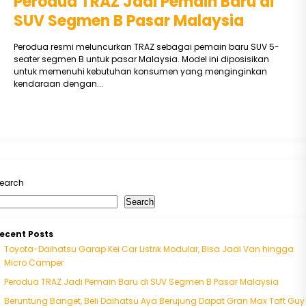
Perodua TRAZ Jadi Pemain Baru di
SUV Segmen B Pasar Malaysia
Perodua resmi meluncurkan TRAZ sebagai pemain baru SUV 5-
seater segmen B untuk pasar Malaysia. Model ini diposisikan
untuk memenuhi kebutuhan konsumen yang menginginkan
kendaraan dengan...
earch
Search
ecent Posts
Toyota-Daihatsu Garap Kei Car Listrik Modular, Bisa Jadi Van hingga
Micro Camper
Perodua TRAZ Jadi Pemain Baru di SUV Segmen B Pasar Malaysia
Beruntung Banget, Beli Daihatsu Aya Berujung Dapat Gran Max Taft Guy