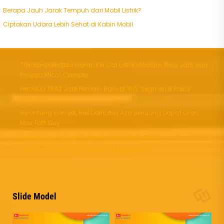
Berapa Jauh Jarak Tempuh dari Mobil Listrik?
Ciptakan Udara Lebih Sehat di Kabin Mobil
Toyota-Daihatsu Garap Kei Car Listrik Modular, Bisa Jadi Van
hingga Micro Camper
Perodua TRAZ Jadi Pemain Baru di SUV Segmen B Pasar
Malaysia
Beruntung Banget, Beli Daihatsu Aya Berujung Dapat Gran
Max Taft Guy
Berapa Jauh Jarak Tempuh dari Mobil Listrik?
Ciptakan Udara Lebih Sehat di Kabin Mobil
Slide Model