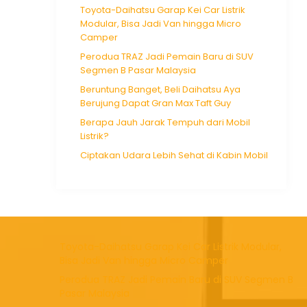
Toyota-Daihatsu Garap Kei Car Listrik
Modular, Bisa Jadi Van hingga Micro
Camper
Perodua TRAZ Jadi Pemain Baru di SUV
Segmen B Pasar Malaysia
Beruntung Banget, Beli Daihatsu Aya
Berujung Dapat Gran Max Taft Guy
Berapa Jauh Jarak Tempuh dari Mobil
Listrik?
Ciptakan Udara Lebih Sehat di Kabin Mobil
Toyota-Daihatsu Garap Kei Car Listrik Modular,
Bisa Jadi Van hingga Micro Camper
Perodua TRAZ Jadi Pemain Baru di SUV Segmen B
Pasar Malaysia