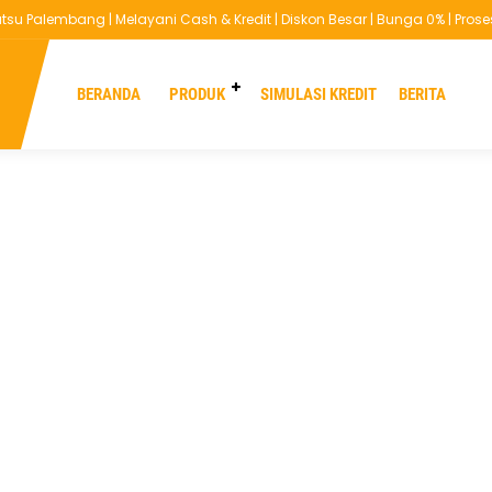
u Palembang | Melayani Cash & Kredit | Diskon Besar | Bunga 0% | Proses
BERANDA
PRODUK
SIMULASI KREDIT
BERITA
Transmisi:
MT