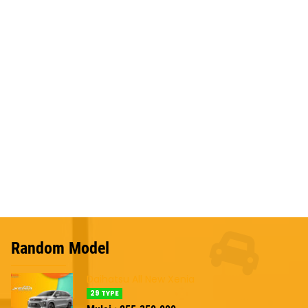
Random Model
Daihatsu All New Xenia
29 TYPE