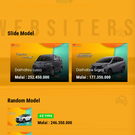
Ciptakan Udara Lebih Sehat di Kabin Mobil
Slide Model
Daihatsu Luxio
Daihatsu Sigra
Mulai :
252.450.000
Mulai :
177.350.000
Random Model
ROCKY
42 TYPE
Mulai : 246.350.000
Daihatsu Sirion