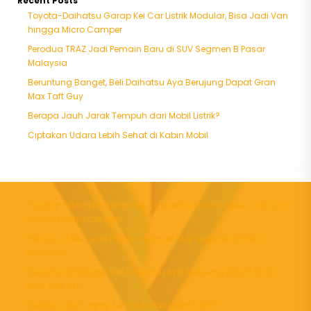
Recent Posts
Toyota-Daihatsu Garap Kei Car Listrik Modular, Bisa Jadi Van
hingga Micro Camper
Perodua TRAZ Jadi Pemain Baru di SUV Segmen B Pasar
Malaysia
Beruntung Banget, Beli Daihatsu Aya Berujung Dapat Gran
Max Taft Guy
Berapa Jauh Jarak Tempuh dari Mobil Listrik?
Ciptakan Udara Lebih Sehat di Kabin Mobil
Toyota-Daihatsu Garap Kei Car Listrik Modular, Bisa Jadi Van
hingga Micro Camper
Perodua TRAZ Jadi Pemain Baru di SUV Segmen B Pasar
Malaysia
Beruntung Banget, Beli Daihatsu Aya Berujung Dapat Gran
Max Taft Guy
Berapa Jauh Jarak Tempuh dari Mobil Listrik?