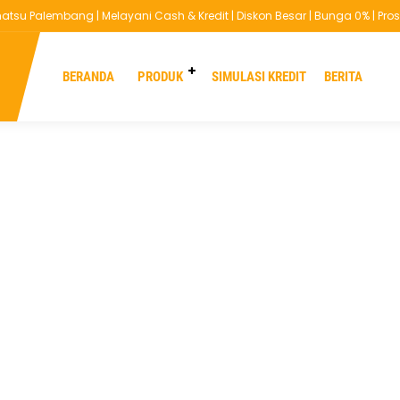
su Palembang | Melayani Cash & Kredit | Diskon Besar | Bunga 0% | Proses
You are here :
Beranda
/
Testimoni
/
Customer Daihatsu
BERANDA
PRODUK
SIMULASI KREDIT
BERITA
Testimoni