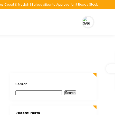
 Cepat & Mudah | Berkas dibantu Approve | Unit Ready Stock
Search
Search
Recent Posts