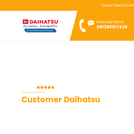
Dealer Resmi Daihat
Hubungi Kami!
081368107229
Rating :
- (Luar Biasa)
Customer Daihatsu
~ dari