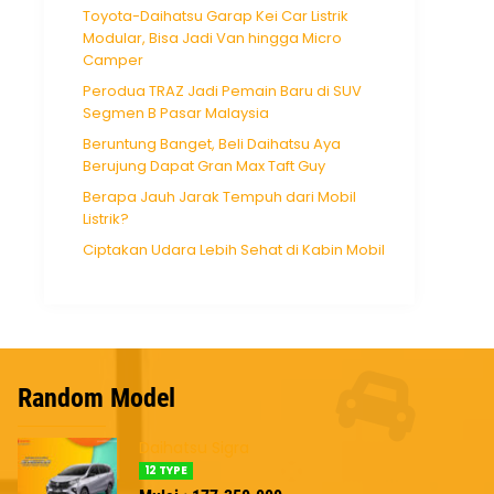
Toyota-Daihatsu Garap Kei Car Listrik
Modular, Bisa Jadi Van hingga Micro
Camper
Perodua TRAZ Jadi Pemain Baru di SUV
Segmen B Pasar Malaysia
Beruntung Banget, Beli Daihatsu Aya
Berujung Dapat Gran Max Taft Guy
Berapa Jauh Jarak Tempuh dari Mobil
Listrik?
Ciptakan Udara Lebih Sehat di Kabin Mobil
Random Model
Daihatsu Sigra
12 TYPE