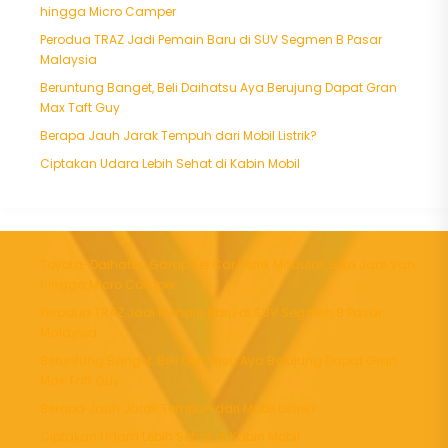
hingga Micro Camper
Perodua TRAZ Jadi Pemain Baru di SUV Segmen B Pasar
Malaysia
Beruntung Banget, Beli Daihatsu Aya Berujung Dapat Gran
Max Taft Guy
Berapa Jauh Jarak Tempuh dari Mobil Listrik?
Ciptakan Udara Lebih Sehat di Kabin Mobil
Toyota-Daihatsu Garap Kei Car Listrik Modular, Bisa Jadi Van
hingga Micro Camper
Perodua TRAZ Jadi Pemain Baru di SUV Segmen B Pasar
Malaysia
Beruntung Banget, Beli Daihatsu Aya Berujung Dapat Gran
Max Taft Guy
Berapa Jauh Jarak Tempuh dari Mobil Listrik?
Ciptakan Udara Lebih Sehat di Kabin Mobil