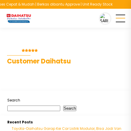
es Cepat & Mudah | Berkas dibantu Approve | Unit Ready Stock
You are here :
Beranda
/
Testimoni
/
Customer Daihatsu
Testimoni
Rating :
- (Luar Biasa)
Customer Daihatsu
~ dari
Search
Search
Recent Posts
Toyota-Daihatsu Garap Kei Car Listrik Modular, Bisa Jadi Van