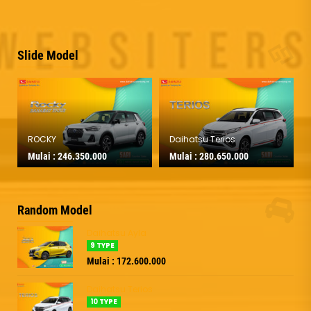
Slide Model
Daihatsu Terios
Daihatsu Gran Max PU
Mulai :
280.650.000
Mulai :
201.350.000
Random Model
Daihatsu Ayla
9 TYPE
Mulai : 172.600.000
Daihatsu Terios
10 TYPE